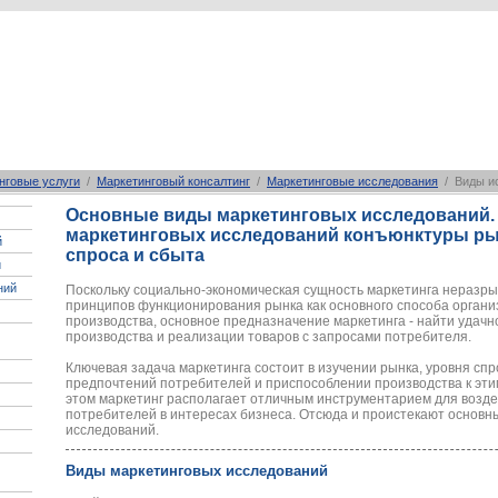
нговые услуги
/
Маркетинговый консалтинг
/
Маркетинговые исследования
/ Виды и
Основные виды маркетинговых исследований.
маркетинговых исследований конъюнктуры рын
й
спроса и сбыта
й
ний
Поскольку социально-экономическая сущность маркетинга неразры
принципов функционирования рынка как основного способа орган
производства, основное предназначение маркетинга - найти удач
производства и реализации товаров с запросами потребителя.
Ключевая задача маркетинга состоит в изучении рынка, уровня спр
предпочтений потребителей и приспособлении производства к эт
этом маркетинг располагает отличным инструментарием для воздей
потребителей в интересах бизнеса. Отсюда и проистекают основн
исследований.
Виды маркетинговых исследований