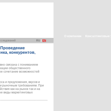
О компании
Консалтинговые 
сследований
RU
|
EN
 Проведение
ка, конкурентов,
вно связана с пониманием
изации общественного
ное сочетание возможностей
оса и предложения, вкусов и
им рыночным требованиям. При
ствия как на рынок так и на
ые виды маркетинговых