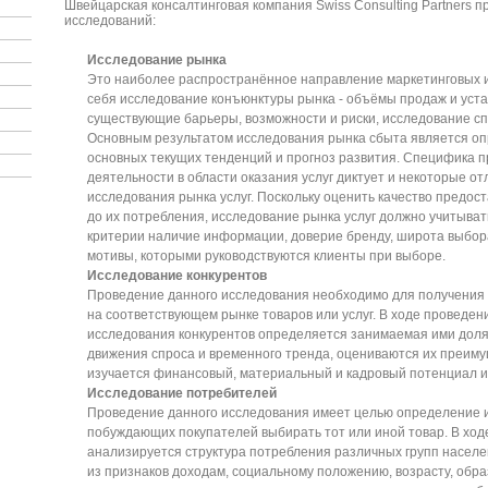
Швейцарская консалтинговая компания Swiss Consulting Partners 
исследований:
Исследование рынка
Это наиболее распространённое направление маркетинговых и
себя исследование конъюнктуры рынка - объёмы продаж и уст
существующие барьеры, возможности и риски, исследование с
Основным результатом исследования рынка сбыта является оп
основных текущих тенденций и прогноз развития. Специфика 
деятельности в области оказания услуг диктует и некоторые от
исследования рынка услуг. Поскольку оценить качество предос
до их потребления, исследование рынка услуг должно учитыват
критерии наличие информации, доверие бренду, широта выбора
мотивы, которыми руководствуются клиенты при выборе.
Исследование конкурентов
Проведение данного исследования необходимо для получения
на соответствующем рынке товаров или услуг. В ходе проведен
исследования конкурентов определяется занимаемая ими доля
движения спроса и временного тренда, оцениваются их преиму
изучается финансовый, материальный и кадровый потенциал и 
Исследование потребителей
Проведение данного исследования имеет целью определение и
побуждающих покупателей выбирать тот или иной товар. В ход
анализируется структура потребления различных групп насел
из признаков доходам, социальному положению, возрасту, обра