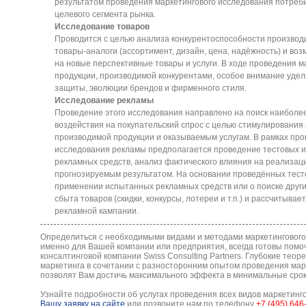
результатом проведения маркетингового исследования потреб
целевого сегмента рынка.
Исследование товаров
Проводится с целью анализа конкурентоспособности производ
товары-аналоги (ассортимент, дизайн, цена, надёжность) и во
на новые перспективные товары и услуги. В ходе проведения м
продукции, производимой конкурентами, особое внимание уде
защиты, эволюции брендов и фирменного стиля.
Исследование рекламы
Проведение этого исследования направлено на поиск наиболе
воздействия на покупательский спрос с целью стимулирования
производимой продукции и оказываемым услугам. В рамках про
исследования рекламы предполагается проведение тестовых 
рекламных средств, анализ фактического влияния на реализац
прогнозируемым результатом. На основании проведённых тес
применении испытанных рекламных средств или о поиске друг
сбыта товаров (скидки, конкурсы, лотереи и т.п.) и рассчитыва
рекламной кампании.
Определиться с необходимыми видами и методами маркетинговог
именно для Вашей компании или предприятия, всегда готовы пом
консалтинговой компании Swiss Consulting Partners. Глубокие теор
маркетинга в сочетании с разносторонним опытом проведения ма
позволят Вам достичь максимального эффекта в минимальные срок
Узнайте подробности об услугах проведения всех видов маркетинг
Вашу заявку на сайте
или позвоните нам по телефону
+7 (495) 646