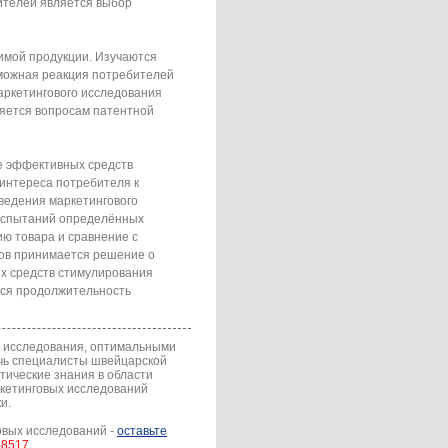
ителей является выбор
имой продукции. Изучаются
зможная реакция потребителей
аркетингового исследования
ляется вопросам патентной
е эффективных средств
 интереса потребителя к
ведения маркетингового
испытаний определённых
ию товара и сравнение с
тов принимается решение о
их средств стимулирования
ется продолжительность
о исследования, оптимальными
очь специалисты швейцарской
етические знания в области
ркетинговых исследований
и.
овых исследований -
оставьте
-8517
.