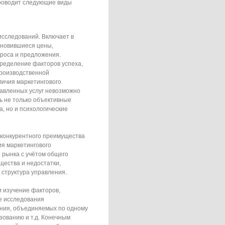
проводит следующие виды
сследований. Включает в
ановившиеся цены,
проса и предложения.
ределение факторов успеха,
производственной
личия маркетингового
тавленных услуг невозможно
ь не только объективные
, но и психологические
 конкурентного преимущества
ия маркетингового
 рынка с учётом общего
щества и недостатки,
структура управления.
 изучение факторов,
е исследования
ения, объединяемых по одному
зованию и т.д. Конечным