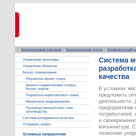
Консалтинговая компания
/
Консалтинговые услуги
/
Управленческий к
Система м
Управление проектами
Управление бизнесом
разработк
Бизнес-планирование
качества
Разработка бизнес-плана
Анализ и корректировка готовых
В условиях жёс
бизнес-планов
предложить опт
Разработка маркетингового плана
деятельности. 
Финансовое моделирование
предприятиям н
Производственный план, план
производства
потребителей, 
Система менеджмента качества
и своевременно
Отправить заявку
конъюнктуре. 
позволяет упор
Основные направления