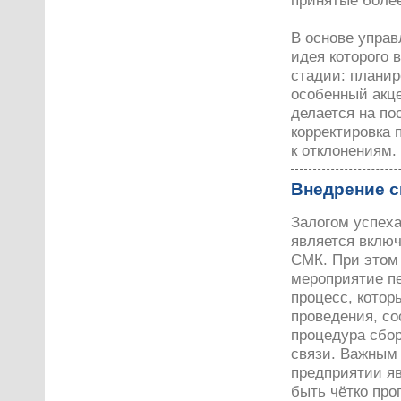
принятые более
В основе упра
идея которого 
стадии: планир
особенный акц
делается на по
корректировка 
к отклонениям.
Внедрение с
Залогом успех
является включ
СМК. При этом 
мероприятие п
процесс, котор
проведения, со
процедура сбор
связи. Важным
предприятии яв
быть чётко про