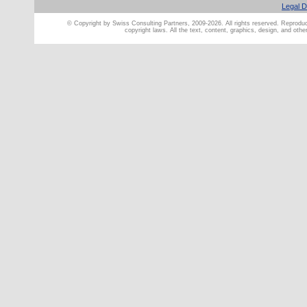
Legal D
© Copyright by Swiss Consulting Partners, 2009-2026. All rights reserved. Reproducti
copyright laws. All the text, content, graphics, design, and oth