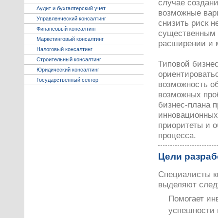
случае создани
Аудит и бухгалтерский учет
возможные вар
Управленческий консалтинг
снизить риск н
Финансовый консалтинг
существенным 
Маркетинговый консалтинг
расширении и 
Налоговый консалтинг
Строительный консалтинг
Типовой бизнес
Юридический консалтинг
ориентироватьс
Государственный сектор
возможность об
возможных про
бизнес-плана 
инновационных 
приоритеты и о
процесса.
Цели разраб
Специалисты ко
выделяют след
Помогает ин
успешности 