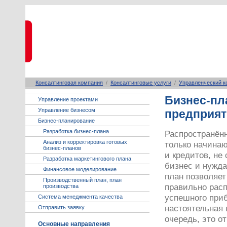
Консалтинговая компания
/
Консалтинговые услуги
/
Управленческий к
Бизнес-пл
Управление проектами
Управление бизнесом
предприят
Бизнес-планирование
Разработка бизнес-плана
Распространённ
Анализ и корректировка готовых
только начина
бизнес-планов
и кредитов, не
Разработка маркетингового плана
бизнес и нужда
Финансовое моделирование
план позволяет
Производственный план, план
правильно расп
производства
успешного приб
Система менеджмента качества
настоятельная 
Отправить заявку
очередь, это о
Основные направления