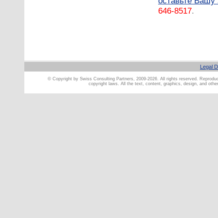
оставьте Вашу 
646-8517
.
Legal D
© Copyright by Swiss Consulting Partners, 2009-2026. All rights reserved. Reproducti
copyright laws. All the text, content, graphics, design, and oth