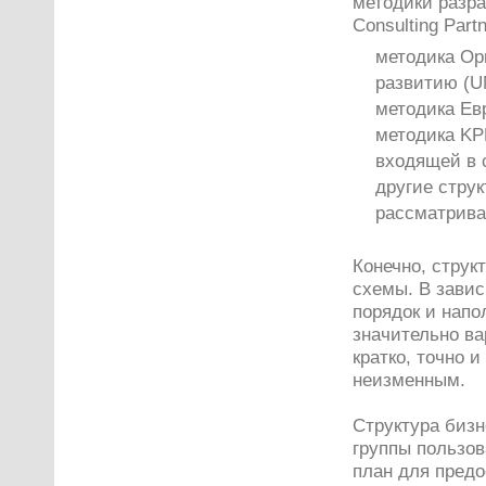
методики разра
Consulting Par
методика О
развитию (U
методика Ев
методика KP
входящей в 
другие стру
рассматриват
Конечно, струк
схемы. В завис
порядок и напо
значительно ва
кратко, точно 
неизменным.
Структура бизн
группы пользов
план для пред